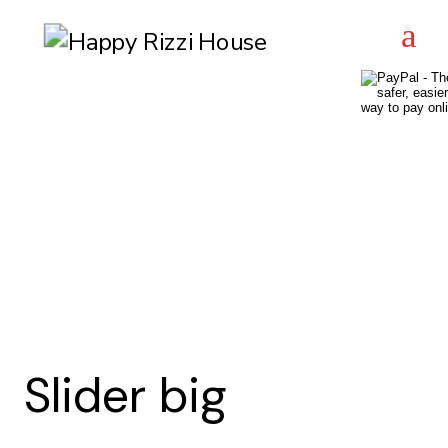
Skip
to
the
content
Slider big