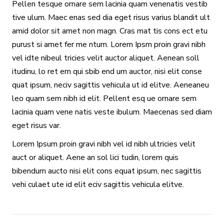
Pellen tesque ornare sem lacinia quam venenatis vestib
tive ulum. Maec enas sed dia eget risus varius blandit ult
amid dolor sit amet non magn. Cras mat tis cons ect etu
purust si amet fer me ntum. Lorem Ipsm proin gravi nibh
vel idte nibeul tricies velit auctor aliquet. Aenean soll
itudinu, lo ret em qui sbib end um auctor, nisi elit conse
quat ipsum, neciv sagittis vehicula ut id elitve. Aeneaneu
leo quam sem nibh id elit. Pellent esq ue ornare sem
lacinia quam vene natis veste ibulum. Maecenas sed diam
eget risus var.
Lorem Ipsum proin gravi nibh vel id nibh ultricies velit
auct or aliquet. Aene an sol lici tudin, lorem quis
bibendum aucto nisi elit cons equat ipsum, nec sagittis
vehi culaet ute id elit eciv sagittis vehicula elitve.