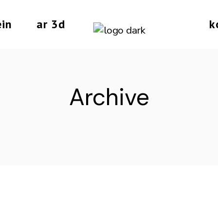
ein
ar 3d
k
Archive