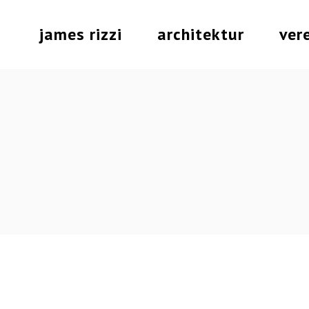
Skip
to
the
james rizzi
architektur
ver
content