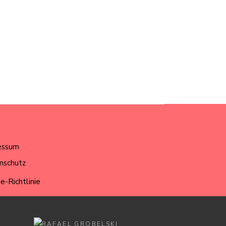
essum
nschutz
e-Richtlinie