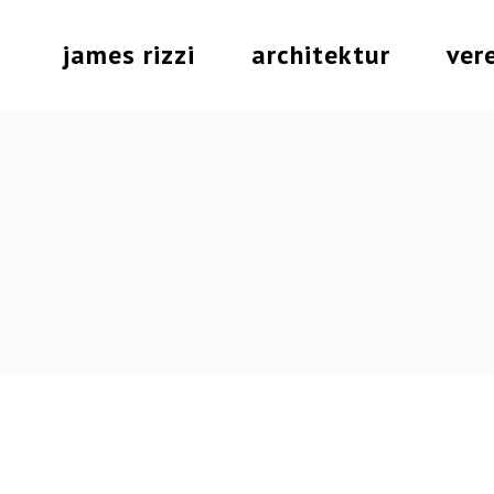
Skip
to
the
james rizzi
architektur
ver
content