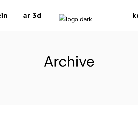
ein
ar 3d
k
Archive